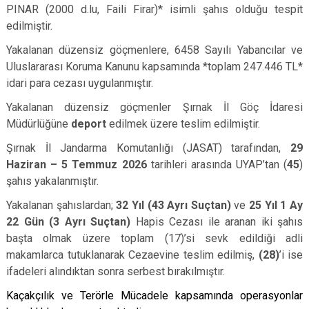
PINAR (2000 d.lu, Faili Firar)* isimli şahıs olduğu tespit
edilmiştir.
Yakalanan düzensiz göçmenlere, 6458 Sayılı Yabancılar ve
Uluslararası Koruma Kanunu kapsamında *toplam 247.446 TL*
idari para cezası uygulanmıştır.
Yakalanan düzensiz göçmenler Şırnak İl Göç İdaresi
Müdürlüğüne
deport
edilmek üzere teslim edilmiştir.
Şırnak İl Jandarma Komutanlığı (JASAT) tarafından,
29
Haziran – 5 Temmuz 2026
tarihleri arasında UYAP’tan (
45
)
şahıs yakalanmıştır.
Yakalanan şahıslardan;
32 Yıl (43 Ayrı Suçtan)
ve
25 Yıl 1 Ay
22 Gün (3 Ayrı Suçtan)
Hapis Cezası ile aranan iki şahıs
başta olmak üzere toplam (17)’si sevk edildiği adli
makamlarca tutuklanarak Cezaevine teslim edilmiş,
(28)
’i ise
ifadeleri alındıktan sonra serbest bırakılmıştır.
Kaçakçılık ve Terörle Mücadele kapsamında operasyonlar