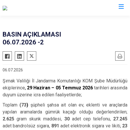
Valilikler
BASIN AÇIKLAMASI
06.07.2026 -2
06.07.2026
Şırnak Valiliği İl Jandarma Komutanlığı KOM Şube Müdürlüğü
ekiplerince
,
29 Haziran – 05 Temmuz 2026
tarihleri arasında
duyum üzerine icra edilen faaliyetlerde;
Toplam
(73
)
şüpheli şahsa ait olan ev, eklenti ve araçlarda
yapılan aramalarda gümrük kaçağı olduğu değerlendirilen;
2.625
gram skunk maddesi,
30
adet cep telefonu,
27.245
adet bandrolsüz sigara,
891
adet elektronik sigara ve likiti,
23