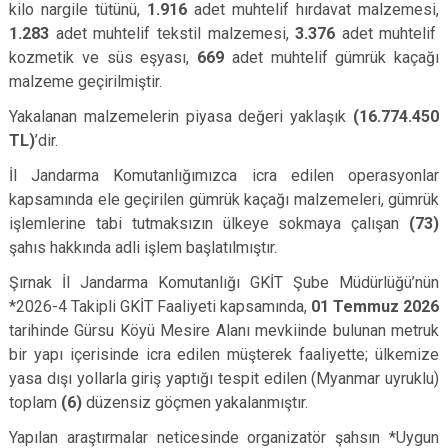
kilo nargile tütünü,
1.916
adet muhtelif hırdavat malzemesi,
1.283
adet muhtelif tekstil malzemesi,
3.376
adet muhtelif
kozmetik ve süs eşyası,
669
adet muhtelif gümrük kaçağı
malzeme geçirilmiştir.
Yakalanan malzemelerin piyasa değeri yaklaşık
(16.774.450
TL)
’dir.
İl Jandarma Komutanlığımızca icra edilen operasyonlar
kapsamında ele geçirilen gümrük kaçağı malzemeleri, gümrük
işlemlerine tabi tutmaksızın ülkeye sokmaya çalışan
(73)
şahıs hakkında adli işlem başlatılmıştır.
Şırnak İl Jandarma Komutanlığı GKİT Şube Müdürlüğü’nün
*2026-4 Takipli GKİT Faaliyeti kapsamında,
01 Temmuz 2026
tarihinde Gürsu Köyü Mesire Alanı mevkiinde bulunan metruk
bir yapı içerisinde icra edilen müşterek faaliyette; ülkemize
yasa dışı yollarla giriş yaptığı tespit edilen (Myanmar uyruklu)
toplam
(6)
düzensiz göçmen yakalanmıştır.
Yapılan araştırmalar neticesinde organizatör şahsın *Uygun