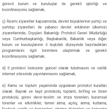
görevli kurum ve kuruluşlar ile gerekli işbirliği ve
koordinasyonu sağlamak,
ç) Resmi ziyaretler kapsamında; devlet büyüklerinin yurtiçi ve
yurtdışı ziyaretleri ile yabancı devlet erkânının ülkemizi
ziyaretlerinde, Dışişleri Bakanlığı Protokol Genel Müdürlüğü
veya Cumhurbaşkanlığı, Başbakanlık, Bakanlık veya diğer
kurum ve kuruluşlarının il teşkilatı düzeyinde hazırladıkları
programlarını ilgili birimlere ulaştırmak ve gerekli
koordinasyonu sağlamak,
d) İl protokol listesinin güncel olarak tutulmasını ve valilik
internet sitesinde yayınlanmasını sağlamak,
e) Kamu ve toplum yaşamında uygulanan protokol kuralları
olarak: Bayrak ve taşıt protokolü; toplantı, brifing ve tören
protokolü; görev devir-teslim ve imza törenleri; kurumsal
törenler ve etkinlikler, temel atma, açılış, anma, kutlama,
festival, şenlik ve benzerleri; oturma düzenleri ve konuşma