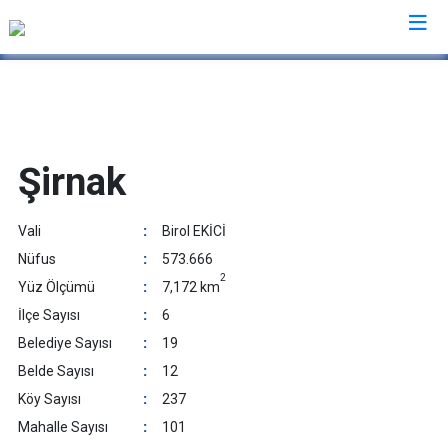
Valilikler
Şirnak
Vali
:
Birol EKİCİ
Nüfus
:
573.666
2
Yüz Ölçümü
:
7,172 km
İlçe Sayısı
:
6
Belediye Sayısı
:
19
Belde Sayısı
:
12
Köy Sayısı
:
237
Mahalle Sayısı
:
101