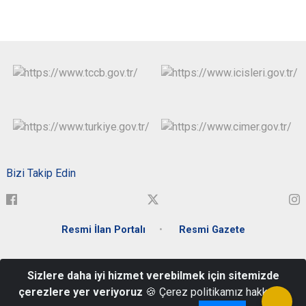
Bizi Takip Edin
Resmi İlan Portalı
Resmi Gazete
Atatürk Mahallesi Zübeyde Hanım Caddesi Hükümet Konağı -
Sizlere daha iyi hizmet verebilmek için sitemizde
Merkez / ŞIRNAK
çerezlere yer veriyoruz
🍪 Çerez politikamız hakkında
0486 280 20 23