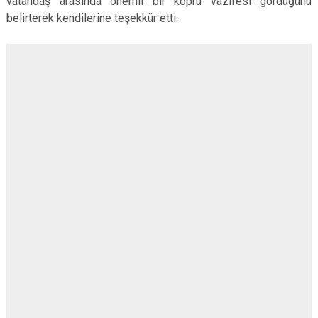
vatandaş arasında önemli bir köprü vazifesi gördüğünü
belirterek kendilerine teşekkür etti.