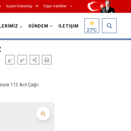
İçişleri Bakanlığı
Diğer Valilikler
LERİMİZ
GÜNDEM
İLETİŞİM
27
°C
2
ısıyla 112 Acil Çağrı