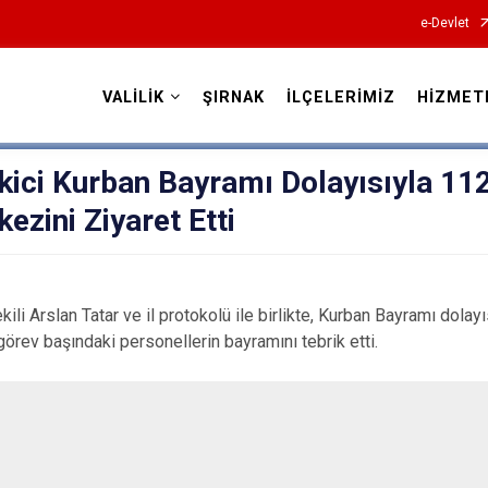
e-Devlet
VALİLİK
ŞIRNAK
İLÇELERİMİZ
HİZMET
Valilikler
Ekici Kurban Bayramı Dolayısıyla 11
ezini Ziyaret Etti
ekili Arslan Tatar ve il protokolü ile birlikte, Kurban Bayramı dolay
örev başındaki personellerin bayramını tebrik etti.