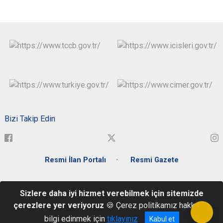
Bizi Takip Edin
Resmi İlan Portalı
Resmi Gazete
Atatürk Mahallesi Zübeyde Hanım Caddesi Hükümet Konağı -
Sizlere daha iyi hizmet verebilmek için sitemizde
Merkez / ŞIRNAK
çerezlere yer veriyoruz
🍪 Çerez politikamız hakkında
0486 280 20 23
bilgi edinmek için
tıklayınız
Kabul et