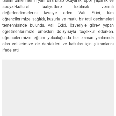
tatilini dinlenmenin yanı sıra kitap okuyarak, spor yaparak ve
sosyal-kültürel faaliyetlere katılarak verimli
değerlendirmelerini tavsiye eden Vali Ekici, tüm
öğrencilerimize sağlıklı, huzurlu ve mutlu bir tatil geçirmeleri
temennisinde bulundu. Vali Ekici, özveriyle görev yapan
öğretmenlerimize emekleri dolayısıyla teşekkür ederken,
öğrencilerimizin eğitim yolculuğunda her zaman yanlarında
olan velilerimize de destekleri ve katkıları için şükranlarını
ifade etti.